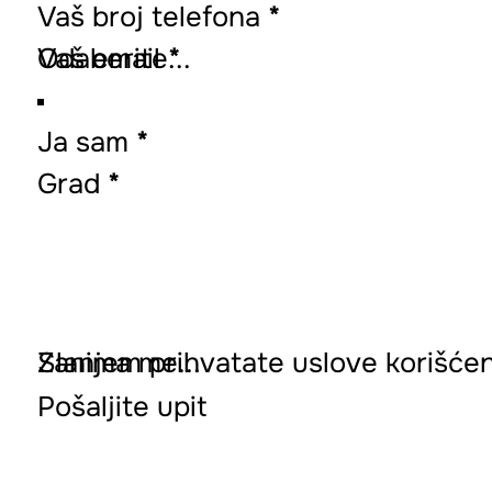
Vaš broj telefona
*
Vaš email
*
Ja sam
*
Grad
*
Zanima me...
Slanjem prihvatate uslove korišćenja
Pošaljite upit