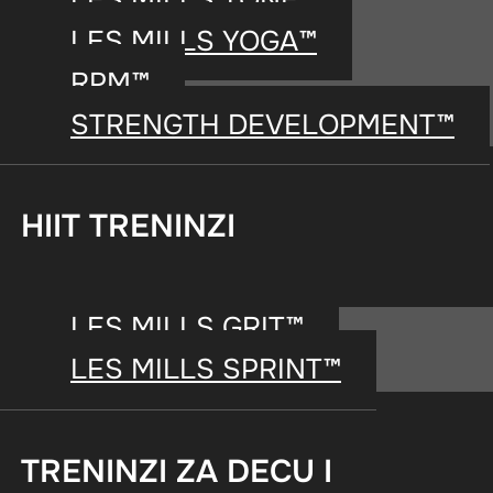
LES MILLS YOGA™
RPM™
STRENGTH DEVELOPMENT™
HIIT TRENINZI
LES MILLS GRIT™
LES MILLS SPRINT™
Ebook: MVPs – nova gene
TRENINZI ZA DECU I