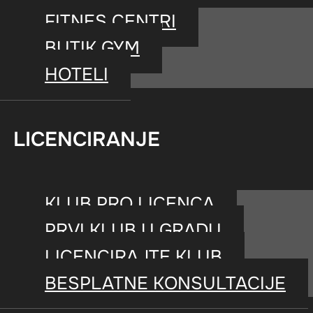
FITNES CENTRI
BUTIK GYM
Zajedno unapređujemo iskustvo 
HOTELI
vrhunsku sportsku opremu.
LICENCIRANJE
KLUB PRO LICENCA
PRVI KLUB U GRADU
LICENCIRAJTE KLUB
BESPLATNE KONSULTACIJE