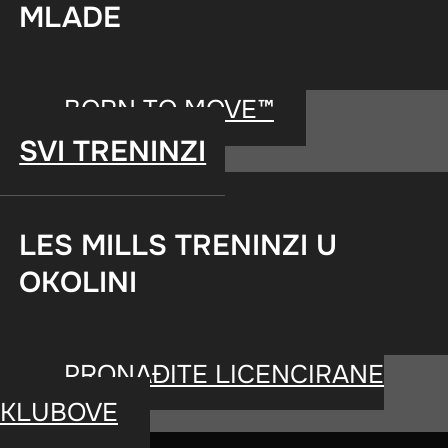
fitnes kluba
MLADE
BORN TO MOVE™
SVI TRENINZI
AKE
WORKO
LES MILLS TRENINZI U
OKOLINI
PRONAĐITE LICENCIRANE
KLUBOVE