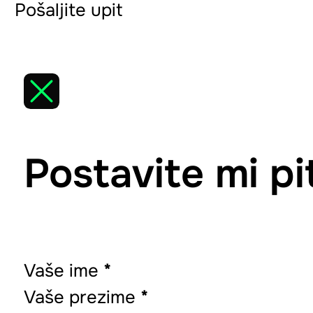
Pošaljite upit
Postavite mi pi
Vaše ime
*
Vaše prezime
*