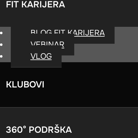
FIT KARIJERA
BLOG FIT KARIJERA
VEBINAR
VLOG
Ebook: MVPs – nova gene
fitnes kluba
KLUBOVI
360° PODRŠKA