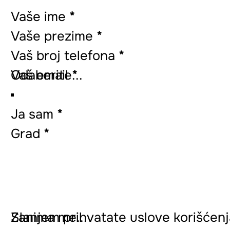
Vaše ime
*
Vaše prezime
*
Vaš broj telefona
*
Vaš email
*
Ja sam
*
Grad
*
Zanima me...
Slanjem prihvatate uslove korišćenja 