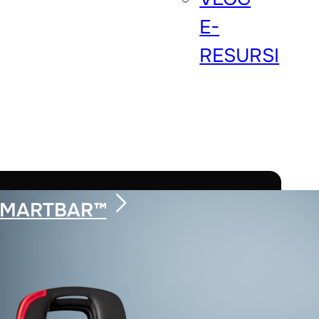
E-
RESURSI
SMARTBAR™