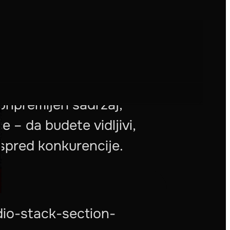
, bez trošenja vremena i
a. Les Mills Marketing
pripremljen sadržaj,
e – da budete vidljivi,
ispred konkurencije.