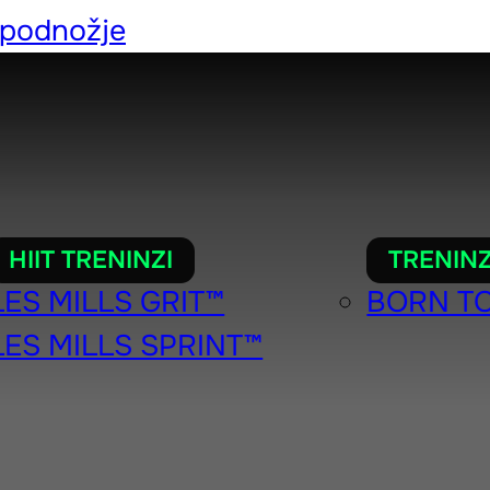
 podnožje
HIIT TRENINZI
TRENINZ
LES MILLS GRIT™
BORN T
LES MILLS SPRINT™
LS MARKE