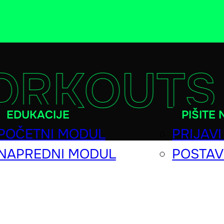
RKOUTS
EDUKACIJE
PIŠITE
POČETNI MODUL
PRIJAVI
NAPREDNI MODUL
POSTAV