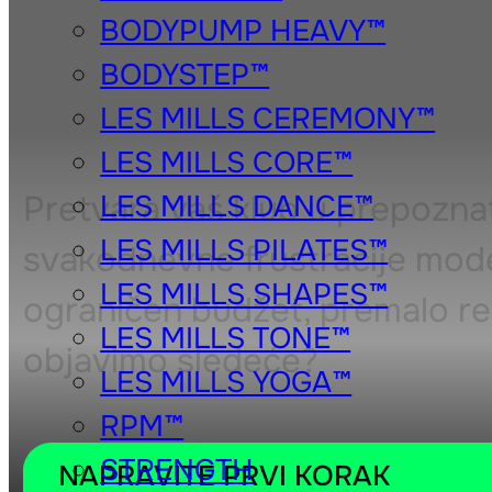
STUDIO
BODYPUMP HEAVY™
BODYSTEP™
LES MILLS CEREMONY™
LES MILLS CORE™
Pretvara vaš klub u prepoznat
LES MILLS DANCE™
LES MILLS PILATES™
svakodnevne frustracije mod
LES MILLS SHAPES™
ograničen budžet, premalo res
LES MILLS TONE™
objavimo sledeće?
LES MILLS YOGA™
RPM™
STRENGTH
NAPRAVITE PRVI KORAK