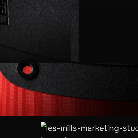
i
Bez komplikacija
bez dodatnih alat
Studio daje vam 
planove i smernic
dosledni i korak 