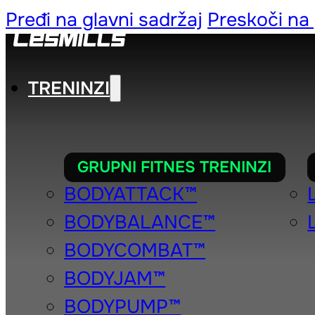
Pređi na glavni sadržaj
Preskoči na
TRENINZI
GRUPNI FITNES TRENINZI
BODYATTACK™
BODYBALANCE™
LES MIL
BODYCOMBAT™
BODYJAM™
BODYPUMP™