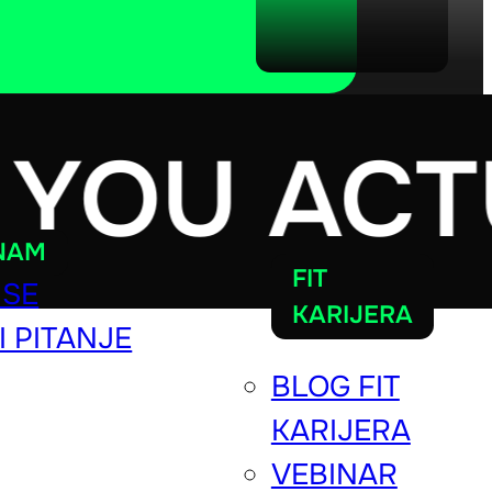
YOU ACTU
 NAM
FIT
 SE
KARIJERA
I PITANJE
BLOG FIT
KARIJERA
VEBINAR