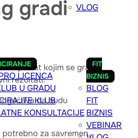
ng gradi
VLOG
NCIRANJE
FIT
 To je alat kojim se gradi
PRO LICENCA
BIZNIS
ni rezultati.
KLUB U GRADU
BLOG
omogućava da budu
CIRAJTE KLUB
FIT
ATNE KONSULTACIJE
BIZNIS
VEBINAR
je potrebno za savremen,
VLOG