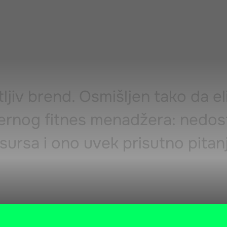
ljiv brend. Osmišljen tako da el
ernog fitnes menadžera: nedos
ursa i ono uvek prisutno pitanj