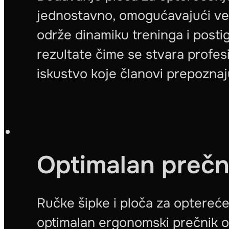
jednostavno, omogućavajući v
održe dinamiku treninga i posti
rezultate čime se stvara profes
iskustvo koje članovi prepoznaj
Optimalan prečni
Ručke šipke i ploča za optereće
optimalan ergonomski prečnik o