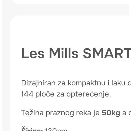
Les Mills SMAR
Dizajniran za kompaktnu i laku 
144 ploče za opterećenje.
Težina praznog reka je
50kg
a d