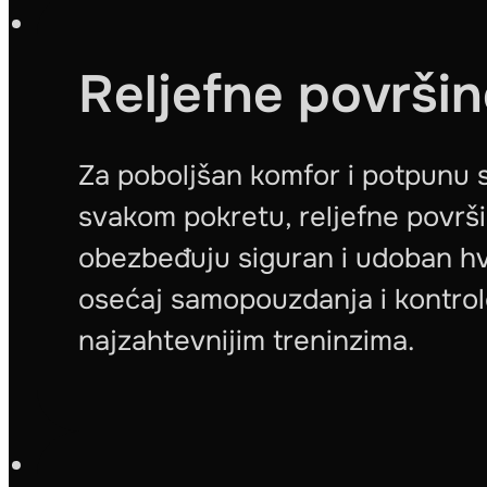
Reljefne površin
Za poboljšan komfor i potpunu s
svakom pokretu, reljefne površ
obezbeđuju siguran i udoban hv
osećaj samopouzdanja i kontrole
najzahtevnijim treninzima.