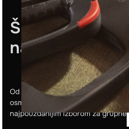
Šest razloga zb
najboljim rekvi
Od načina na koji leži u rukama d
osmišljen da funkcioniše besprekorn
najpouzdanijim izborom za grupne 