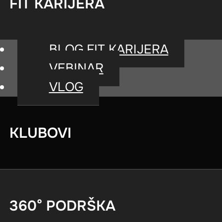
FIT KARIJERA
Izrađena od
BLOG FIT KARIJERA
visokokvalitetne
VEBINAR
inženjerske plastike za
VLOG
brzu, sigurnu promenu
tegova i zaključavanje bez
KLUBOVI
upotrebe osigurača.
360° PODRŠKA