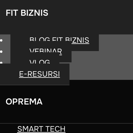
FIT BIZNIS
BLOG FIT BIZNIS
VEBINAR
VLOG
E-RESURSI
Les Mills
OPREMA
SMARTBAR™ u a
SMART TECH