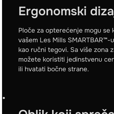
Ergonomski diza
Ploče za opterećenje mogu se ko
vašem Les Mills SMARTBAR™-u i
kao ručni tegovi. Sa više zona z
možete koristiti jedinstvenu ce
ili hvatati bočne strane.