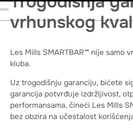
Trogodišnja ga
vrhunskog kval
Les Mills SMARTBAR™ nije samo vrhu
kluba.
Uz trogodišnju garanciju, bićete sig
garancija potvrđuje izdržljivost, o
performansama, čineći Les Mills 
bez obzira na učestalost korišćenj