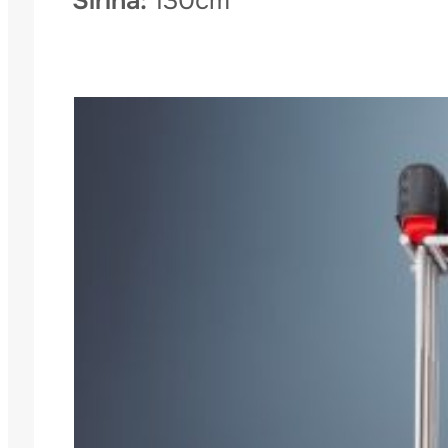
Širina:
130cm