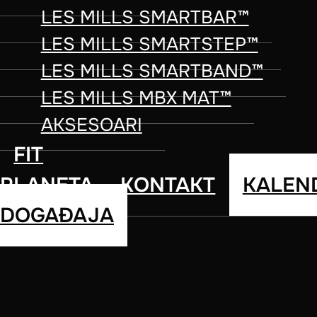
LES MILLS SMARTBAR™
LES MILLS SMARTSTEP™
Pogledajte kako Les Mills SMARTBA
LES MILLS SMARTBAND™
inspiriše svaki pokret. Simbol kvali
LES MILLS MBX MAT™
fitnesa.
AKSESOARI
FIT
PLANETA
KONTAKT
KALEN
DOGAĐAJA