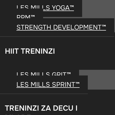
LES MILLS YOGA™
RPM™
STRENGTH DEVELOPMENT™
KE
WORKOU
HIIT TRENINZI
LES MILLS GRIT™
LES MILLS SPRINT™
Dizajniran za s
TRENINZI ZA DECU I