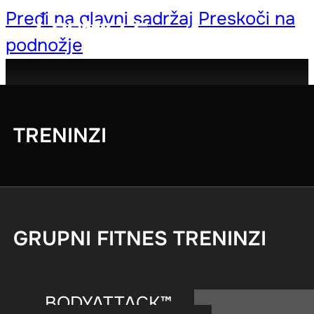
Pređi na glavni sadržaj
Preskoči na
podnožje
TRENINZI
GRUPNI FITNES TRENINZI
BODYATTACK™