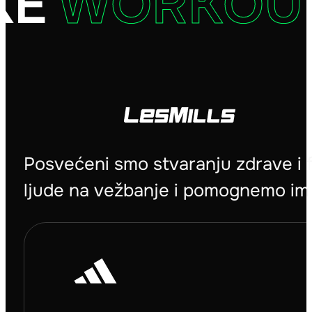
E
WORKOUT
Posvećeni smo stvaranju zdrave i 
ljude na vežbanje i pomognemo im 