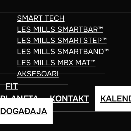
LES MILLS TONE instruktore često 
SMART TECH
trenerima koji žele da obogate sv
LES MILLS SMARTBAR™
drugima da ostvare svoje fitnes ci
LES MILLS SMARTSTEP™
ličnom i profesionalnom napretku.
LES MILLS SMARTBAND™
LES MILLS MBX MAT™
AKSESOARI
FIT
PLANETA
KONTAKT
KALEN
DOGAĐAJA