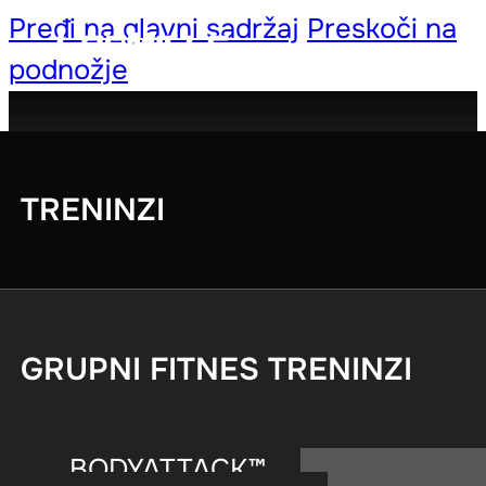
Pređi na glavni sadržaj
Preskoči na
podnožje
TRENINZI
GRUPNI FITNES TRENINZI
BODYATTACK™