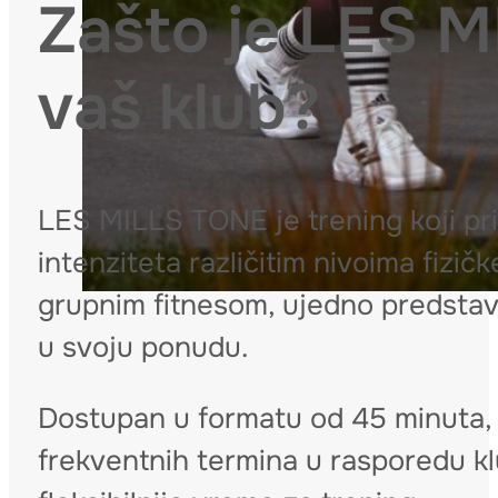
Zašto je LES M
vaš klub?
LES MILLS TONE je trening koji pri
intenziteta različitim nivoima fizič
grupnim fitnesom, ujedno predstavlj
u svoju ponudu.
Dostupan u formatu od 45 minuta, 
frekventnih termina u rasporedu kl