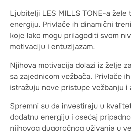
Ljubitelji LES MILLS TONE-a žele tr
energiju. Privlače ih dinamični tre
koje lako mogu prilagoditi svom ni
motivaciju i entuzijazam.
Njihova motivacija dolazi iz želje
sa zajednicom vežbača. Privlače ih
istražuju nove pristupe vežbanju i 
Spremni su da investiraju u kvalite
dodatnu energiju i osećaj pripadnost
njihovog dugoročnog uživanja u ve