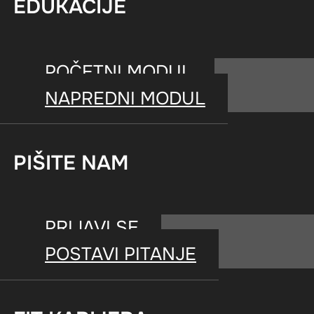
EDUKACIJE
POČETNI MODUL
NAPREDNI MODUL
Poboljšava balans
PIŠITE NAM
PRIJAVI SE
POSTAVI PITANJE