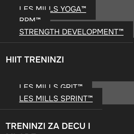
LES MILLS YOGA™
RPM™
STRENGTH DEVELOPMENT™
KE
WORKOU
HIIT TRENINZI
LES MILLS GRIT™
LES MILLS SPRINT™
LES MILLS TONE 
TRENINZI ZA DECU I