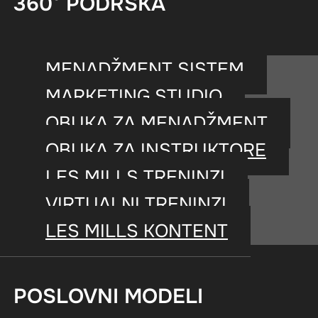
360° PODRŠKA
pripadnosti, bez obzira na prethodn
svaki trening učine inspirativnim, 
MENADŽMENT SISTEM
Kombinacija kardio treninga, vežbi
MARKETING STUDIO
slobodnog vremena, omogućavajući i
OBUKA ZA MENADŽMENT
potrebno tri različite vrste treninga
OBUKA ZA INSTRUKTORE
LES MILLS TRENINZI
VIRTUALNI TRENINZI
LES MILLS KONTENT
POSLOVNI MODELI