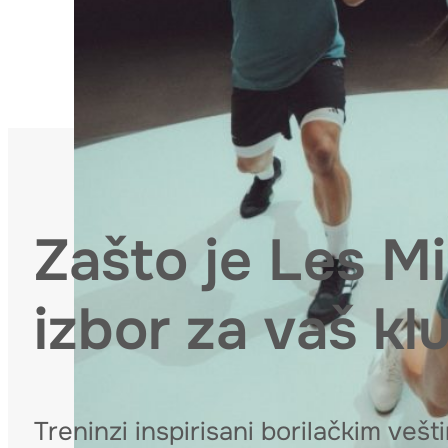
Zašto je Les 
izbor za vaš kl
Treninzi inspirisani borilačkim ve