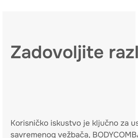
Zadovoljite raz
Korisničko iskustvo je ključno za u
savremenog vežbača, BODYCOMBA