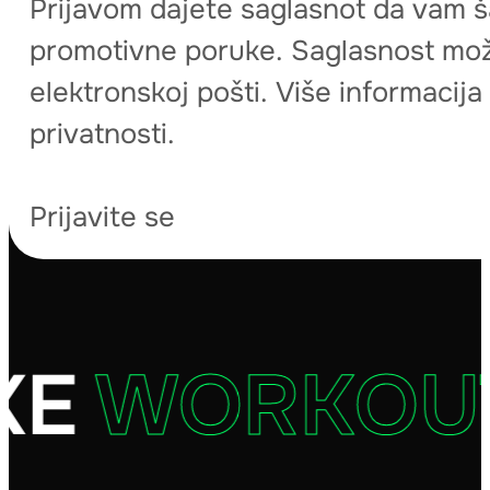
Prijavom dajete saglasnot da vam š
promotivne poruke. Saglasnost može
elektronskoj pošti. Više informacij
privatnosti.
Prijavite se
E
WORKOUT