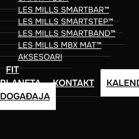
LES MILLS SMARTBAR™
izdvaja vrhunskog BODYCOMBAT instr
LES MILLS SMARTSTEP™
borilačkih veština. Iako prethodno 
LES MILLS SMARTBAND™
doprinosi autentičnosti izvođenja 
LES MILLS MBX MAT™
vežbače.
AKSESOARI
Potrebno je da poseduju izuzetne k
FIT
kako bi inspirisali i motivisali vežb
PLANETA
KONTAKT
KALEN
ritam je od suštinskog značaja, jer
DOGAĐAJA
Mogu se pronaći u klubovima i škola
za borilačke veštine, kao i među pri