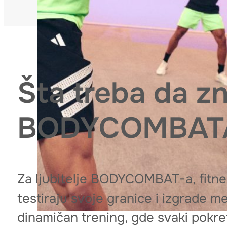
Šta treba da zn
BODYCOMBAT
Za ljubitelje BODYCOMBAT-a, fitnes 
testiraju svoje granice i izgrade me
dinamičan trening, gde svaki pokre