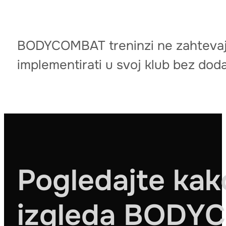
BODYCOMBAT treninzi ne zahtevaju
implementirati u svoj klub bez doda
Pogledajte kak
izgleda BOD