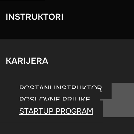
maksimum.
INSTRUKTORI
KARIJERA
Nauka u službi 
POSTANI INSTRUKTOR
POSLOVNE PRILIKE
STARTUP PROGRAM