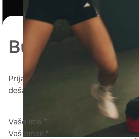
Budite u toku s
Prijavite se na Les Mills Balkan New
dešavanjima, uključujući novine o tre
Vaše ime
*
Vaš email
*