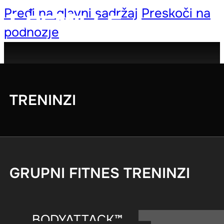
Pređi na glavni sadržaj
Preskoči na
podnožje
TRENINZI
GRUPNI FITNES TRENINZI
BODYATTACK™