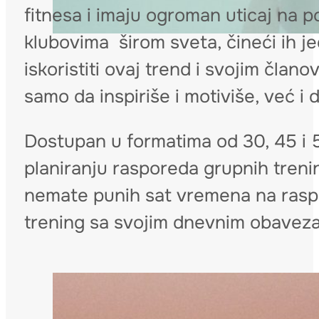
fitnesa i imaju ogroman uticaj na 
klubovima širom sveta, čineći ih 
iskoristiti ovaj trend i svojim član
samo da inspiriše i motiviše, već i d
Dostupan u formatima od 30, 45 i
planiranju rasporeda grupnih trenin
nemate punih sat vremena na rasp
trening sa svojim dnevnim obavez