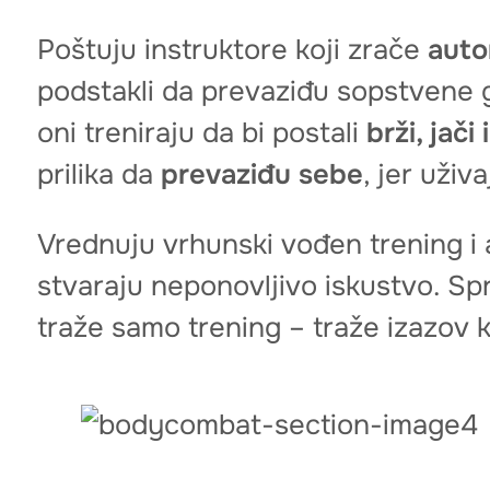
Poštuju instruktore koji zrače
auto
podstakli da prevaziđu sopstvene g
oni treniraju da bi postali
brži, jači i
prilika da
prevaziđu sebe
, jer uži
Vrednuju vrhunski vođen trening i 
stvaraju neponovljivo iskustvo. Spr
traže samo trening – traže izazov ko