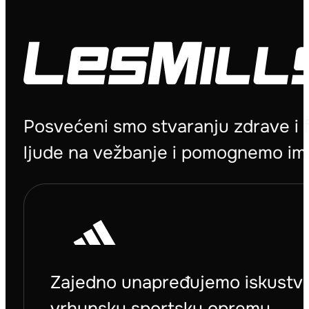
Posvećeni smo stvaranju zdrave i 
ljude na vežbanje i pomognemo im 
Zajedno unapređujemo iskustvo 
vrhunsku sportsku opremu.