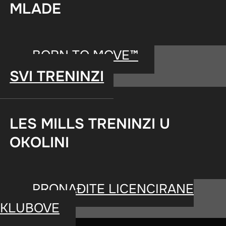
MLADE
BodyCombat je 
inspirisan trening
BORN TO MOVE™
fizičkog kontakta.
SVI TRENINZI
nožne tehnike iz b
LES MILLS TRENINZI U
tekvondoa, kapuere
OKOLINI
će vas tokom treni
PRONAĐITE LICENCIRANE
veština i motivisat
KLUBOVE