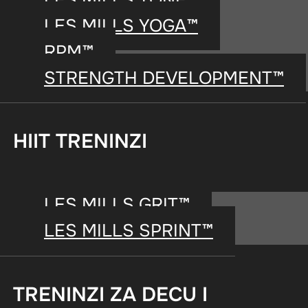
LES MILLS YOGA™
POSTANITE INSTRUKTOR
RPM™
STRENGTH DEVELOPMENT™
HIIT TRENINZI
KE
WORKOU
LES MILLS GRIT™
LES MILLS SPRINT™
TRENINZI ZA DECU I