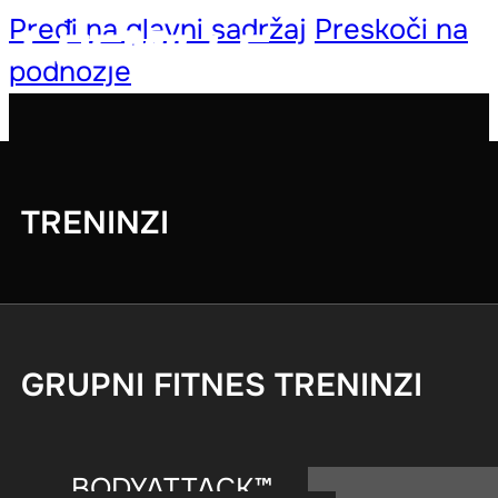
Pređi na glavni sadržaj
Preskoči na
podnožje
TRENINZI
GRUPNI FITNES TRENINZI
BODYATTACK™