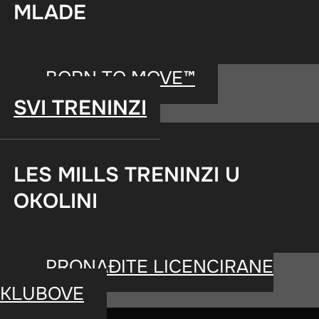
MLADE
BORN TO MOVE™
AKE
WORKO
SVI TRENINZI
LES MILLS TRENINZI U
OKOLINI
PRONAĐITE LICENCIRANE
KLUBOVE
Posvećeni smo stvaranju zdrave i 