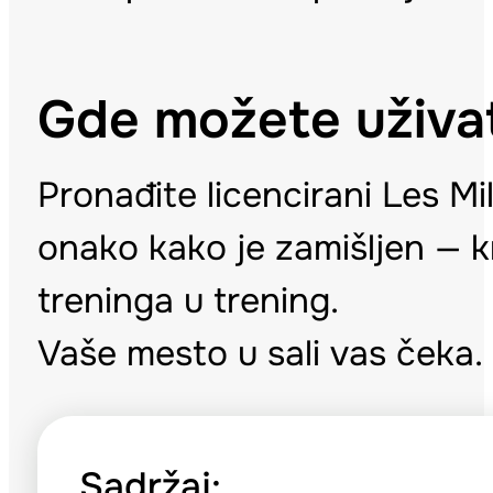
Gde možete uživ
Pronađite licencirani Les Mi
onako kako je zamišljen — kr
treninga u trening.
Vaše mesto u sali vas čeka
Sadržaj: