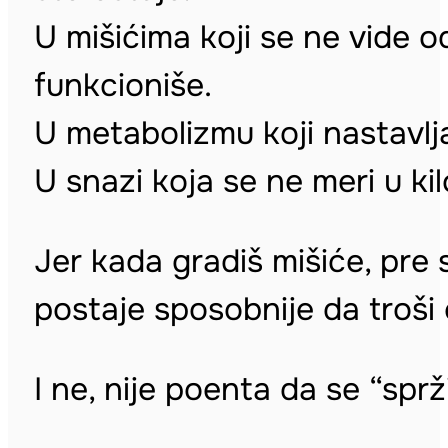
U mišićima koji se ne vide o
funkcioniše.
U metabolizmu koji nastavlja
U snazi koja se ne meri u ki
Jer kada gradiš mišiće, pre 
postaje sposobnije da troši 
I ne, nije poenta da se “sprž