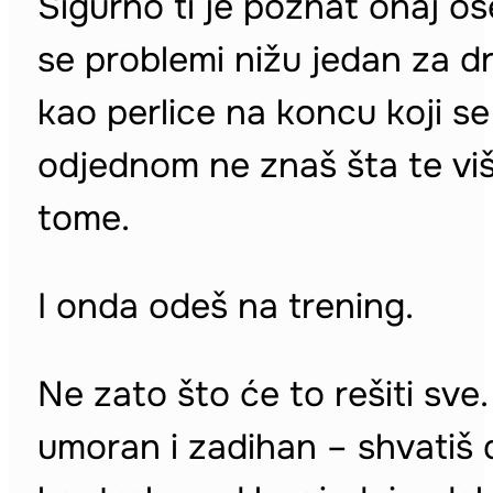
Sigurno ti je poznat onaj o
se problemi nižu jedan za dru
kao perlice na koncu koji s
odjednom ne znaš šta te više 
tome.
I onda odeš na trening.
Ne zato što će to rešiti sve
umoran i zadihan – shvatiš d