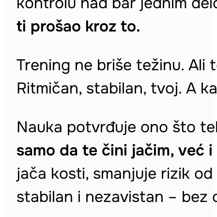
kontrolu nad bar jednim de
ti prošao kroz to.
Trening ne briše težinu. Ali 
Ritmičan, stabilan, tvoj. A k
Nauka potvrđuje ono što te
samo da te čini jačim, već 
jača kosti, smanjuje rizik 
stabilan i nezavistan – bez 