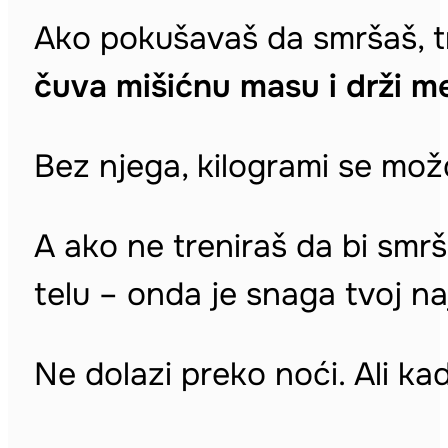
Ako pokušavaš da smršaš, t
čuva mišićnu masu i drži m
Bez njega, kilogrami se možd
A ako ne treniraš da bi smr
telu – onda je snaga tvoj naj
Ne dolazi preko noći. Ali ka