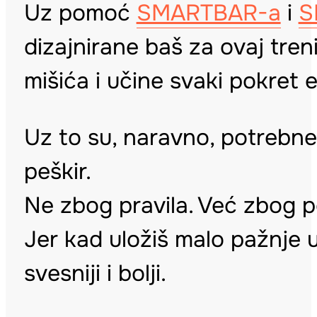
Uz pomoć
SMARTBAR-a
i
S
dizajnirane baš za ovaj treni
mišića i učine svaki pokret e
Uz to su, naravno, potrebne 
peškir.
Ne zbog pravila. Već zbog 
Jer kad uložiš malo pažnje u
svesniji i bolji.