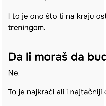
I to je ono što ti na kraju os
treningom.
Da li moraš da bud
Ne.
To je najkraći ali i najtačnij