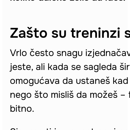
Zašto su treninzi 
Vrlo često snagu izjednačav
jeste, ali kada se sagleda ši
omogućava da ustaneš kad ti
nego što misliš da možeš – f
bitno.