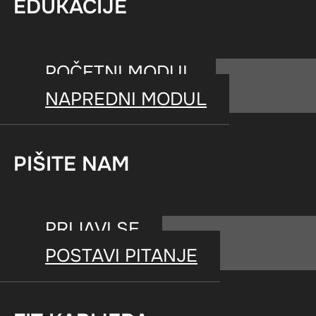
KONTAKTIRAJTE NAS
EDUKACIJE
POČETNI MODUL
NAPREDNI MODUL
8 min za čitanje
PIŠITE NAM
Zaboravi sve što misliš da 
PRIJAVI SE
Baš često prva asocijacija 
POSTAVI PITANJE
u treningu. A zapravo, ne mo
podižeš velike težine. Dovol