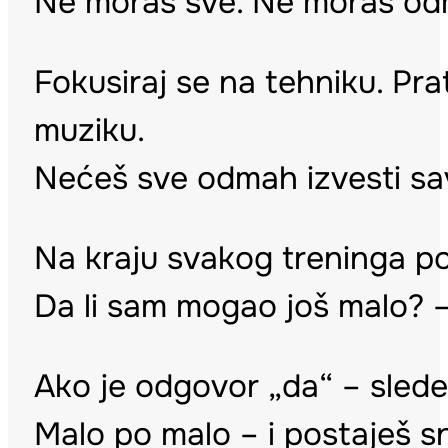
Ne moraš sve. Ne moraš od
Fokusiraj se na tehniku. Pra
muziku.
Nećeš sve odmah izvesti sav
Na kraju svakog treninga po
Da li sam mogao još malo? – M
Ako je odgovor „da“ – slede
Malo po malo – i postaješ snaž