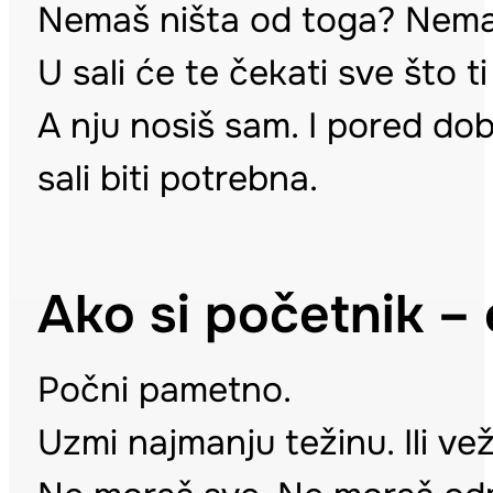
Nemaš ništa od toga? Nema
U sali će te čekati sve što 
A nju nosiš sam. I pored dobr
sali biti potrebna.
Ako si početnik –
Počni pametno.
Uzmi najmanju težinu. Ili vež