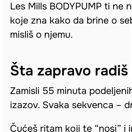
Les Mills BODYPUMP ti ne nud
koje zna kako da brine o sebi
misliš o njemu.
Šta zapravo rad
Zamisli 55 minuta podeljeni
izazov. Svaka sekvenca – d
Čućeš ritam koji te “nosi” i