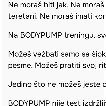
Ne moraš biti jak. Ne moraš 
teretani. Ne moraš imati ko
Na BODYPUMP treningu, sve j
Možeš vežbati samo sa šipko
pesme. Možeš pratiti svoj ri
Jedino što ne možeš jeste 
BODYPUMP nije test izdržlji