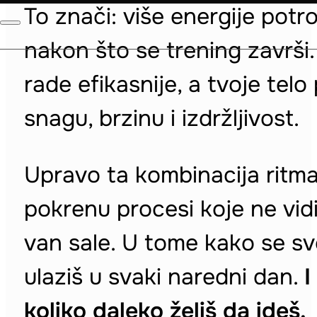
To znači: više energije potr
nakon što se trening završi.
rade efikasnije, a tvoje tel
snagu, brzinu i izdržljivost.
Upravo ta kombinacija ritma,
pokrenu procesi koje ne vidi
van sale. U tome kako se sv
ulaziš u svaki naredni dan.
I
koliko daleko želiš da ideš.