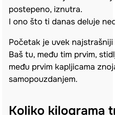
postepeno, iznutra.
I ono što ti danas deluje ne
Početak je uvek najstrašniji a
Baš tu, među tim prvim, stid
među prvim kapljicama znoja
samopouzdanjem.
Koliko kilograma 